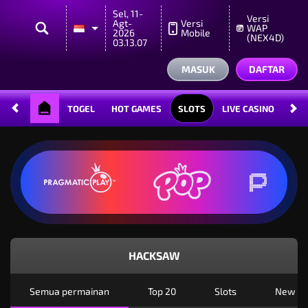
Sel, 11-
Versi
Agt-
Versi
WAP
2026
Mobile
(NEX4D)
03.13.07
MASUK
DAFTAR
TOGEL
HOT GAMES
SLOTS
LIVE CASINO
RAC
HACKSAW
Semua permainan
Top 20
Slots
New