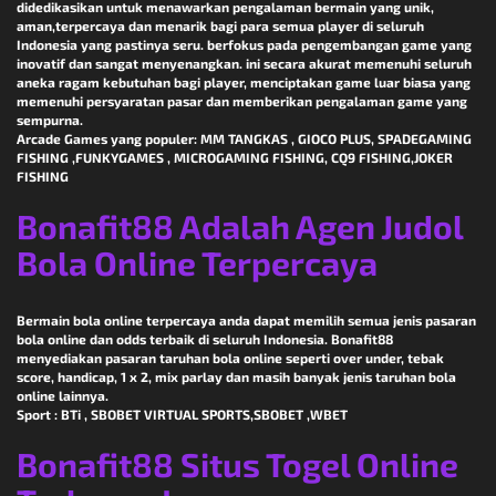
didedikasikan untuk menawarkan pengalaman bermain yang unik,
aman,terpercaya dan menarik bagi para semua player di seluruh
Indonesia yang pastinya seru. berfokus pada pengembangan game yang
inovatif dan sangat menyenangkan. ini secara akurat memenuhi seluruh
aneka ragam kebutuhan bagi player, menciptakan game luar biasa yang
memenuhi persyaratan pasar dan memberikan pengalaman game yang
sempurna.
Arcade Games yang populer: MM TANGKAS , GIOCO PLUS, SPADEGAMING
FISHING ,FUNKYGAMES , MICROGAMING FISHING, CQ9 FISHING,JOKER
FISHING
Bonafit88 Adalah Agen Judol
Bola Online Terpercaya
Bermain bola online terpercaya anda dapat memilih semua jenis pasaran
bola online dan odds terbaik di seluruh Indonesia. Bonafit88
menyediakan pasaran taruhan bola online seperti over under, tebak
score, handicap, 1 x 2, mix parlay dan masih banyak jenis taruhan bola
online lainnya.
Sport : BTi , SBOBET VIRTUAL SPORTS,SBOBET ,WBET
Bonafit88 Situs Togel Online