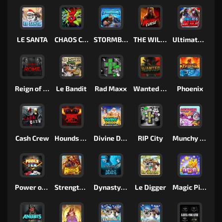
LE SANTA
CHAOS CREW 3
STORMBORN
THE WILDWOOD CURSE
Ultimate Slot of America
Reign of Rome
Le Bandit
Rad Maxx
Wanted Dead or a Wild
Phoenix
Cash Crew
Hounds Of Hell
Divine Drop
RIP City
Munchy Milo
Power of 10
Strength Of Hercules
Dynasty of Death
Le Digger
Magic Piggy OG