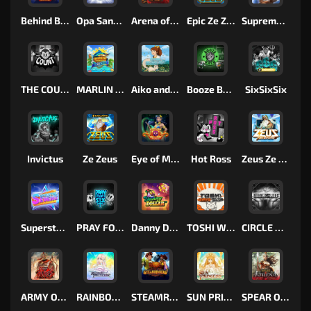
Behind Bars: Masterplan
Opa Santorini!
Arena of Iron
Epic Ze Zeus
Supreme Zeus
THE COUNT
MARLIN MASTERS: THE BIG HAUL
Aiko and the Wind Spirit
Booze Bash
SixSixSix
Invictus
Ze Zeus
Eye of Medusa
Hot Ross
Zeus Ze Zecond
Superstar Sevens
PRAY FOR SIX
Danny Dollar
TOSHI WAYS CLUB
CIRCLE OF LIFE
ARMY OF ARES
RAINBOW PRINCESS
STEAMRUNNERS
SUN PRINCESS
SPEAR OF ATHENA