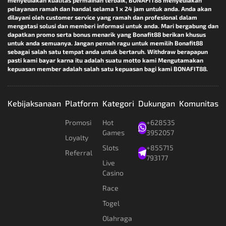
menyediakan kualitas permainan terbaik, BONAFIT88 menyediakan
pelayanan ramah dan handal selama 1 x 24 jam untuk anda. Anda akan
dilayani oleh customer service yang ramah dan profesional dalam
mengatasi solusi dan memberi informasi untuk anda. Mari bergabung dan
dapatkan promo serta bonus menarik yang Bonafit88 berikan khusus
untuk anda semuanya. Jangan pernah ragu untuk memilih Bonafit88
sebagai salah satu tempat anda untuk bertaruh. Withdraw berapapun
pasti kami bayar karna itu adalah suatu motto kami Mengutamakan
kepuasan member adalah salah satu kepuasan bagi kami BONAFIT88.
Kebijaksanaan
Platform
Kategori
Dukungan
Komunitas
Promosi
Hot
+628535
Games
3952057
Loyalty
Slots
+855715
Referral
793177
Live
Casino
Race
Togel
Olahraga