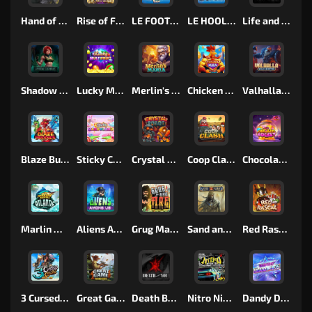
Hand of Anubis
Rise of Fortuna
LE FOOTBALL FAN
LE HOOLIGAN
Life and Death
Shadow Treasure
Lucky Multifruit
Merlin's Mania
Chicken Man
Valhalla: Wild Winter
Blaze Buddies
Sticky Candyland
Crystal Robot
Coop Clash
Chocolate Rocket
Marlin Masters Atlantis
Aliens Among Us
Grug Make Fire
Sand and Ashes
Red Rascal™
3 Cursed Chests™
Great Game Rockies
Death Becomes You
Nitro Nights
Dandy Diamonds