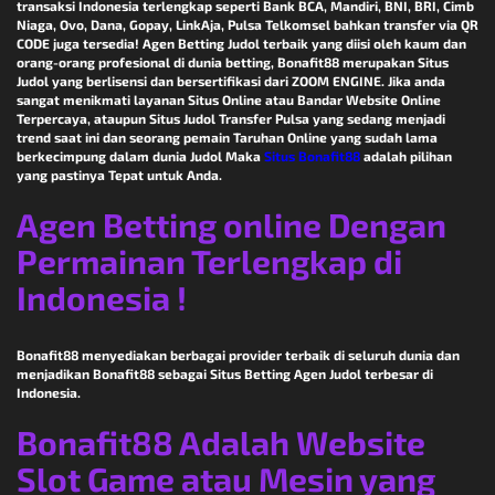
transaksi Indonesia terlengkap seperti Bank BCA, Mandiri, BNI, BRI, Cimb
Niaga, Ovo, Dana, Gopay, LinkAja, Pulsa Telkomsel bahkan transfer via QR
CODE juga tersedia! Agen Betting Judol terbaik yang diisi oleh kaum dan
orang-orang profesional di dunia betting, Bonafit88 merupakan Situs
Judol yang berlisensi dan bersertifikasi dari ZOOM ENGINE. Jika anda
sangat menikmati layanan Situs Online atau Bandar Website Online
Terpercaya, ataupun Situs Judol Transfer Pulsa yang sedang menjadi
trend saat ini dan seorang pemain Taruhan Online yang sudah lama
berkecimpung dalam dunia Judol Maka
Situs Bonafit88
adalah pilihan
yang pastinya Tepat untuk Anda.
Agen Betting online Dengan
Permainan Terlengkap di
Indonesia !
Bonafit88 menyediakan berbagai provider terbaik di seluruh dunia dan
menjadikan Bonafit88 sebagai Situs Betting Agen Judol terbesar di
Indonesia.
Bonafit88 Adalah Website
Slot Game atau Mesin yang