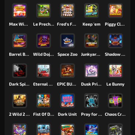
Max Win Machine
Le Prechaun
Fred's Food Truck
Keep 'em
Piggy Cluster Hunt
Barrel Bonanza
Wild Dojo Strike
Space Zoo
Junkyard Kings
Shadow Strike
Dark Spiral
Eternal Duel
EPIC BULLETS & BOUNTY
Dusk Princess
Le Bunny
2 Wild 2 Die
Fist Of Destruction
Dork Unit
Pray for Three
Chaos Crew 2