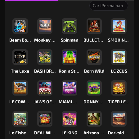
Beam Boys
Monkey Frenzy 2: Boss is Here!
Spinman
BULLETS AND BOUNTY
SMOKING DRAGON
The Luxe
BASH BROS
Ronin Stackways
Born Wild
LE ZEUS
LE COWBOY
JAWS OF JUSTICE
MIAMI MAYHEM
DONNY AND DANNY
TIGER LEGENDS
Le Fisherman
DEAL WITH DEATH
LE KING
Arizona James and the Lost Relics
Darkside Prairie: Magical Beast