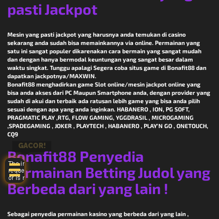
pasti Jackpot
Mesin yang pasti jackpot yang harusnya anda temukan di casino
sekarang anda sudah bisa memainkannya via online. Permainan yang
satu ini sangat populer dikarenakan cara bermain yang sangat mudah
dan dengan hanya bermodal keuntungan yang sangat besar dalam
waktu singkat. Tunggu apalagi Segera coba situs game di Bonafit88 dan
dapatkan jackpotnya/MAXWIN.
Bonafit88 menghadirkan game Slot online/mesin jackpot online yang
bisa anda akses dari PC Maupun Smartphone anda, dengan provider yang
sudah di akui dan terbaik ada ratusan lebih game yang bisa anda pilih
sesuai dengan apa yang anda inginkan. HABANERO , ION, PG SOFT,
PRAGMATIC PLAY ,RTG, FLOW GAMING, YGGDRASIL , MICROGAMING
,SPADEGAMING , JOKER , PLAYTECH , HABANERO , PLAY’N GO , ONETOUCH,
CQ9
GACOR!
Bonafit88 Penyedia
Permainan Betting Judol yang
Berbeda dari yang lain !
Sebagai penyedia permainan kasino yang berbeda dari yang lain ,