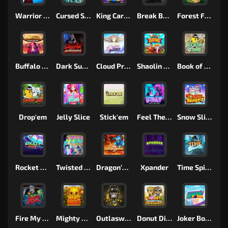
Warrior Ways
Cursed Seas
King Carrot
Break Bones
Forest Fortune
Buffalo Stack'n'Sync
Dark Summoning
Cloud Princess
Shaolin Master
Book of Time
Drop'em
Jelly Slice
Stick'em
Feel The Beat
Snow Slingers
Rocket Reels
Twisted Lab
Dragon’s Domain
Xpander
Time Spinners
Fire My Laser
Mighty Masks
Outlasw Inc
Donut Division
Joker Bombs