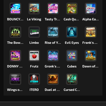
BOUNCY BOMBS
Le Viking
Tasty Treats
Cash Quest
Alpha Eagle
The Bowery Boys
Limbo
Rise of Ymir
Evil Eyes
Frank's Farm
DONNY DOUGH
Frutz
Gronk's Gems
Cubes
Dawn of Kings
Wings of Horus
ITERO
Duel at Dawn
Cursed Crypt