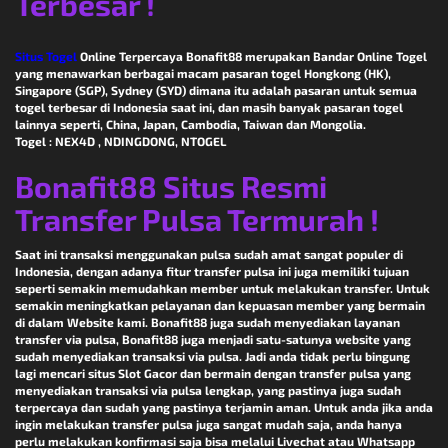
Terbesar !
Situs Togel
Online Terpercaya Bonafit88 merupakan Bandar Online Togel
yang menawarkan berbagai macam pasaran togel Hongkong (HK),
Singapore (SGP), Sydney (SYD) dimana itu adalah pasaran untuk semua
togel terbesar di Indonesia saat ini, dan masih banyak pasaran togel
lainnya seperti, China, Japan, Cambodia, Taiwan dan Mongolia.
Togel : NEX4D , NDINGDONG, NTOGEL
Bonafit88 Situs Resmi
Transfer Pulsa Termurah !
Saat ini transaksi menggunakan pulsa sudah amat sangat populer di
Indonesia, dengan adanya fitur transfer pulsa ini juga memiliki tujuan
seperti semakin memudahkan member untuk melakukan transfer. Untuk
semakin meningkatkan pelayanan dan kepuasan member yang bermain
di dalam Website kami. Bonafit88 juga sudah menyediakan layanan
transfer via pulsa, Bonafit88 juga menjadi satu-satunya website yang
sudah menyediakan transaksi via pulsa. Jadi anda tidak perlu bingung
lagi mencari situs Slot Gacor dan bermain dengan transfer pulsa yang
menyediakan transaksi via pulsa lengkap, yang pastinya juga sudah
terpercaya dan sudah yang pastinya terjamin aman. Untuk anda jika anda
ingin melakukan transfer pulsa juga sangat mudah saja, anda hanya
perlu melakukan konfirmasi saja bisa melalui Livechat atau Whatsapp