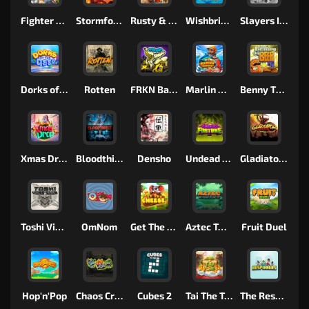
Fighter Pit
Stormforged
Rusty & Curly
Wishbringer
Slayers Inc
Dorks of The Deep
Rotten
FRKN Bananas
Marlin Master
Benny The Beer
Xmas Drop
Bloodthirst
Densho
Undead Fortune
Gladiator Legends
Toshi Video Club
OmNom
Get The Cheese
Aztec Twist
Fruit Duel
Hop'n'Pop
Chaos Crew
Cubes 2
Tai The Toad
The Respinners