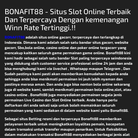
BONAFIT88 - Situs Slot Online Terbaik
Dan Terpercaya Dengan kemenangan
Winn Rate Tertinggi.!!
BONAFIT88
adalah situs online gacorr, terpercaya dan terlengkap di
Indonesia. Dimana kami adalah salah satu bandar situs gacorr, website
gacorr, Sbo,bola online, casino online dan poker online tergacorr yang
mencakup kaitkan seluruh game permainan game online. Bonafit88 kini
kami hadir sebagai salah satu bandar Slot paling terpercaya seindonesia
yang didukung oleh customer service profesional online 24 jam dan anda
bisa menghubungi kami via livechat , Whatsapp maupun Telegram , Dan
Sudah pastinya kami pasti akan memberikan kemudahan kepada anda
sehingga anda bisa menikmati permainan ini jauh lebih nyaman dan
pastinya merasa aman. Dan anda juga bisa nonton bola online sekarang
juga di website kami, sambil menikmati permainan bola online,slot, atau
casino online . Bonafit88 juga menyediakan permainan segala jenis
permainan Live Casino dan Slot Online terbaik. Anda hanya perlu
daftarkan diri anda sekali saja untuk boleh memainkan seluruh
permainan yang kami sediakan di dalam website kami yaitu Bonafit88.
Sebagai situs Betting resmi dan terpercaya Bonafit88 memberikan
pelayanan terbaik untuk meningkatkan loyalitas pemain, kecepatan
dalam transaksi untuk transfer maupun penarikan. Untuk fleksibilitas
dalam melakukan transaksi Bonafit88 menyediakan berbagai jenis alat