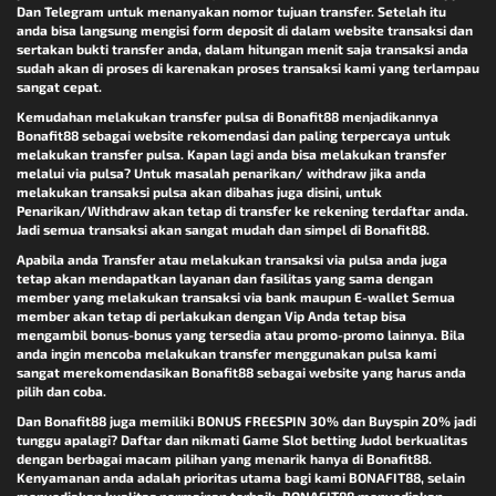
Dan Telegram untuk menanyakan nomor tujuan transfer. Setelah itu
anda bisa langsung mengisi form deposit di dalam website transaksi dan
sertakan bukti transfer anda, dalam hitungan menit saja transaksi anda
sudah akan di proses di karenakan proses transaksi kami yang terlampau
sangat cepat.
Kemudahan melakukan transfer pulsa di Bonafit88 menjadikannya
Bonafit88 sebagai website rekomendasi dan paling terpercaya untuk
melakukan transfer pulsa. Kapan lagi anda bisa melakukan transfer
melalui via pulsa? Untuk masalah penarikan/ withdraw jika anda
melakukan transaksi pulsa akan dibahas juga disini, untuk
Penarikan/Withdraw akan tetap di transfer ke rekening terdaftar anda.
Jadi semua transaksi akan sangat mudah dan simpel di Bonafit88.
Apabila anda Transfer atau melakukan transaksi via pulsa anda juga
tetap akan mendapatkan layanan dan fasilitas yang sama dengan
member yang melakukan transaksi via bank maupun E-wallet Semua
member akan tetap di perlakukan dengan Vip Anda tetap bisa
mengambil bonus-bonus yang tersedia atau promo-promo lainnya. Bila
anda ingin mencoba melakukan transfer menggunakan pulsa kami
sangat merekomendasikan Bonafit88 sebagai website yang harus anda
pilih dan coba.
Dan Bonafit88 juga memiliki BONUS FREESPIN 30% dan Buyspin 20% jadi
tunggu apalagi? Daftar dan nikmati Game Slot betting Judol berkualitas
dengan berbagai macam pilihan yang menarik hanya di Bonafit88.
Kenyamanan anda adalah prioritas utama bagi kami BONAFIT88, selain