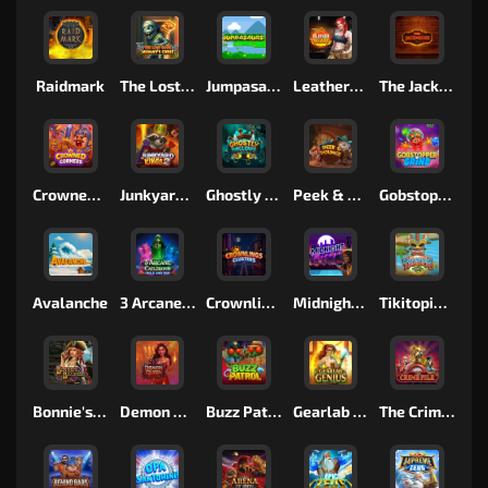
Raidmark
The Lost Book of Mummy’s Curse
Jumpasaurs
Leatherheads
The Jack & Rose
Crowned Corners
Junkyard Kings 2
Ghostly Hallows
Peek & Pounce
Gobstopper Grind
Avalanche
3 Arcane Cauldrons
Crownlings Clusters
Midnight Mirage
Tikitopia BoosterBelt
Bonnie's Buccaneers
Demon Queen
Buzz Patrol
Gearlab Genius
The Crime File