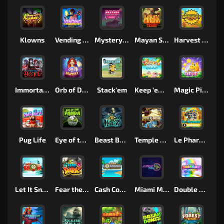
Klowns
Vending Machine
Mystery Motel
Mayan Stackways
Harvest Wilds
Immortal Desire
Orb of Destiny
Stack'em
Keep 'em Cool
Magic Piggy
Pug Life
Eye of the Panda
Beast Below
Temple of Torment
Le Pharaoh
Let It Snow
Fear the Dark
Cash Compass
Miami Multiplier
Double Rainbow