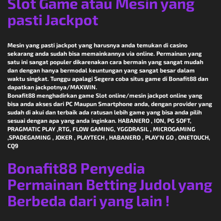
Slot Game atau Mesin yang
pasti Jackpot
Mesin yang pasti jackpot yang harusnya anda temukan di casino
sekarang anda sudah bisa memainkannya via online. Permainan yang
satu ini sangat populer dikarenakan cara bermain yang sangat mudah
dan dengan hanya bermodal keuntungan yang sangat besar dalam
waktu singkat. Tunggu apalagi Segera coba situs game di Bonafit88 dan
dapatkan jackpotnya/MAXWIN.
Bonafit88 menghadirkan game Slot online/mesin jackpot online yang
bisa anda akses dari PC Maupun Smartphone anda, dengan provider yang
sudah di akui dan terbaik ada ratusan lebih game yang bisa anda pilih
sesuai dengan apa yang anda inginkan. HABANERO , ION, PG SOFT,
PRAGMATIC PLAY ,RTG, FLOW GAMING, YGGDRASIL , MICROGAMING
,SPADEGAMING , JOKER , PLAYTECH , HABANERO , PLAY’N GO , ONETOUCH,
CQ9
Bonafit88 Penyedia
Permainan Betting Judol yang
Berbeda dari yang lain !