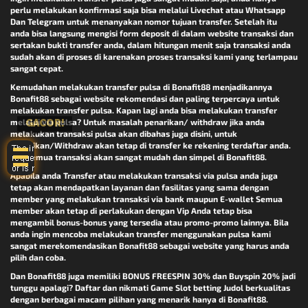
perlu melakukan konfirmasi saja bisa melalui Livechat atau Whatsapp
Dan Telegram untuk menanyakan nomor tujuan transfer. Setelah itu
anda bisa langsung mengisi form deposit di dalam website transaksi dan
sertakan bukti transfer anda, dalam hitungan menit saja transaksi anda
sudah akan di proses di karenakan proses transaksi kami yang terlampau
sangat cepat.
Kemudahan melakukan transfer pulsa di Bonafit88 menjadikannya
Bonafit88 sebagai website rekomendasi dan paling terpercaya untuk
melakukan transfer pulsa. Kapan lagi anda bisa melakukan transfer
melalui via pulsa? Untuk masalah penarikan/ withdraw jika anda
GACOR!
melakukan transaksi pulsa akan dibahas juga disini, untuk
Penarikan/Withdraw akan tetap di transfer ke rekening terdaftar anda.
Jadi semua transaksi akan sangat mudah dan simpel di Bonafit88.
Apabila anda Transfer atau melakukan transaksi via pulsa anda juga
tetap akan mendapatkan layanan dan fasilitas yang sama dengan
member yang melakukan transaksi via bank maupun E-wallet Semua
member akan tetap di perlakukan dengan Vip Anda tetap bisa
mengambil bonus-bonus yang tersedia atau promo-promo lainnya. Bila
anda ingin mencoba melakukan transfer menggunakan pulsa kami
sangat merekomendasikan Bonafit88 sebagai website yang harus anda
pilih dan coba.
Dan Bonafit88 juga memiliki BONUS FREESPIN 30% dan Buyspin 20% jadi
tunggu apalagi? Daftar dan nikmati Game Slot betting Judol berkualitas
dengan berbagai macam pilihan yang menarik hanya di Bonafit88.