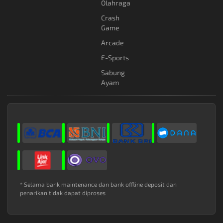
Olahraga
Crash
Game
Arcade
E-Sports
Sabung
Ayam
* Selama bank maintenance dan bank offline deposit dan
penarikan tidak dapat diproses