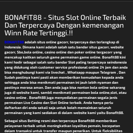
BONAFIT88 - Situs Slot Online Terbaik
Dan Terpercaya Dengan kemenangan
Winn Rate Tertinggi.!!
BONAFIT88
adalah situs online gacorr, terpercaya dan terlengkap di
Indonesia. Dimana kami adalah salah satu bandar situs gacorr, website
gacorr, Sbo,bola online, casino online dan poker online tergacorr yang
mencakup kaitkan seluruh game permainan game online. Bonafit88 kini
kami hadir sebagai salah satu bandar Slot paling terpercaya seindonesia
yang didukung oleh customer service profesional online 24 jam dan anda
bisa menghubungi kami via livechat , Whatsapp maupun Telegram , Dan
Sudah pastinya kami pasti akan memberikan kemudahan kepada anda
sehingga anda bisa menikmati permainan ini jauh lebih nyaman dan
pastinya merasa aman. Dan anda juga bisa nonton bola online sekarang
juga di website kami, sambil menikmati permainan bola online,slot, atau
casino online . Bonafit88 juga menyediakan permainan segala jenis
permainan Live Casino dan Slot Online terbaik. Anda hanya perlu
daftarkan diri anda sekali saja untuk boleh memainkan seluruh
permainan yang kami sediakan di dalam website kami yaitu Bonafit88.
Sebagai situs Betting resmi dan terpercaya Bonafit88 memberikan
pelayanan terbaik untuk meningkatkan loyalitas pemain, kecepatan
dalam transaksi untuk transfer maupun penarikan. Untuk fleksibilitas