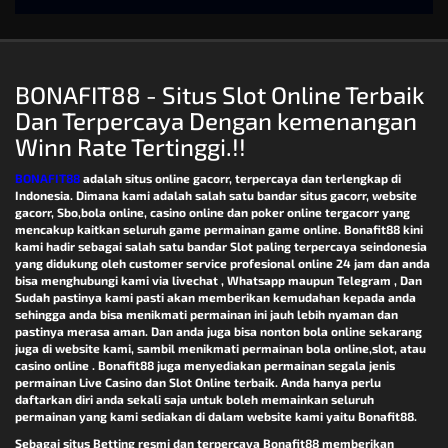
BONAFIT88 - Situs Slot Online Terbaik
Dan Terpercaya Dengan kemenangan
Winn Rate Tertinggi.!!
BONAFIT88
adalah situs online gacorr, terpercaya dan terlengkap di
Indonesia. Dimana kami adalah salah satu bandar situs gacorr, website
gacorr, Sbo,bola online, casino online dan poker online tergacorr yang
mencakup kaitkan seluruh game permainan game online. Bonafit88 kini
kami hadir sebagai salah satu bandar Slot paling terpercaya seindonesia
yang didukung oleh customer service profesional online 24 jam dan anda
bisa menghubungi kami via livechat , Whatsapp maupun Telegram , Dan
Sudah pastinya kami pasti akan memberikan kemudahan kepada anda
sehingga anda bisa menikmati permainan ini jauh lebih nyaman dan
pastinya merasa aman. Dan anda juga bisa nonton bola online sekarang
juga di website kami, sambil menikmati permainan bola online,slot, atau
casino online . Bonafit88 juga menyediakan permainan segala jenis
permainan Live Casino dan Slot Online terbaik. Anda hanya perlu
daftarkan diri anda sekali saja untuk boleh memainkan seluruh
permainan yang kami sediakan di dalam website kami yaitu Bonafit88.
Sebagai situs Betting resmi dan terpercaya Bonafit88 memberikan