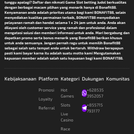
tunggu apalagi? Daftar dan nikmati Game Slot betting Judol berkualitas
dengan berbagai macam pilihan yang menarik hanya di Bonafit88.
Kenyamanan anda adalah prioritas utama bagi kami BONAFIT88, selain
menyediakan kualitas permainan terbaik, BONAFIT88 menyediakan
pelayanan ramah dan handal selama 1 x 24 jam untuk anda. Anda akan
dilayani oleh customer service yang ramah dan profesional dalam
mengatasi solusi dan memberi informasi untuk anda. Mari bergabung dan
dapatkan promo serta bonus menarik yang Bonafit88 berikan khusus
untuk anda semuanya. Jangan pernah ragu untuk memilih Bonafit88
sebagai salah satu tempat anda untuk bertaruh. Withdraw berapapun
pasti kami bayar karna itu adalah suatu motto kami Mengutamakan
kepuasan member adalah salah satu kepuasan bagi kami BONAFIT88.
Kebijaksanaan
Platform
Kategori
Dukungan
Komunitas
Promosi
Hot
+628535
Games
3952057
Loyalty
Slots
+855715
Referral
793177
Live
Casino
Race