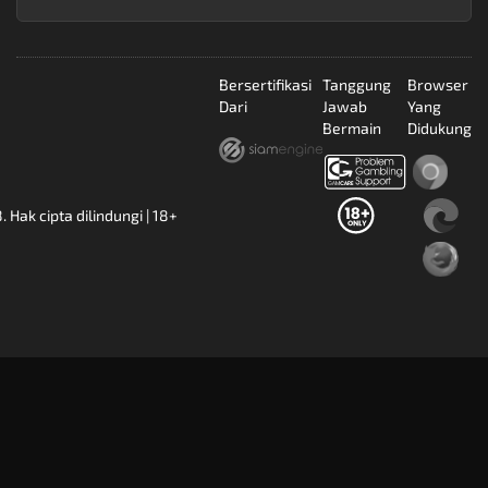
Bersertifikasi
Tanggung
Browser
Dari
Jawab
Yang
Bermain
Didukung
ak cipta dilindungi | 18+