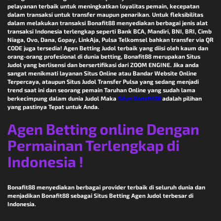
pelayanan terbaik untuk meningkatkan loyalitas pemain, kecepatan
dalam transaksi untuk transfer maupun penarikan. Untuk fleksibilitas
dalam melakukan transaksi Bonafit88 menyediakan berbagai jenis alat
transaksi Indonesia terlengkap seperti Bank BCA, Mandiri, BNI, BRI, Cimb
Niaga, Ovo, Dana, Gopay, LinkAja, Pulsa Telkomsel bahkan transfer via QR
CODE juga tersedia! Agen Betting Judol terbaik yang diisi oleh kaum dan
orang-orang profesional di dunia betting, Bonafit88 merupakan Situs
Judol yang berlisensi dan bersertifikasi dari ZOOM ENGINE. Jika anda
sangat menikmati layanan Situs Online atau Bandar Website Online
Terpercaya, ataupun Situs Judol Transfer Pulsa yang sedang menjadi
trend saat ini dan seorang pemain Taruhan Online yang sudah lama
berkecimpung dalam dunia Judol Maka
Situs Bonafit88
adalah pilihan
yang pastinya Tepat untuk Anda.
Agen Betting online Dengan
Permainan Terlengkap di
Indonesia !
Bonafit88 menyediakan berbagai provider terbaik di seluruh dunia dan
menjadikan Bonafit88 sebagai Situs Betting Agen Judol terbesar di
Indonesia.