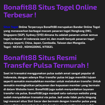
Bonafit88 Situs Togel Online
Terbesar !
Situs Togel
Online Terpercaya Bonafit88 merupakan Bandar Online Togel
yang menawarkan berbagai macam pasaran togel Hongkong (HK),
Singapore (SGP), Sydney (SYD) dimana itu adalah pasaran untuk semua
togel terbesar di Indonesia saat ini, dan masih banyak pasaran togel
lainnya seperti, China, Japan, Cambodia, Taiwan dan Mongolia.
Togel : NEX4D , NDINGDONG, NTOGEL
Bonafit88 Situs Resmi
Transfer Pulsa Termurah !
Saat ini transaksi menggunakan pulsa sudah amat sangat populer di
Indonesia, dengan adanya fitur transfer pulsa ini juga memiliki tujuan
seperti semakin memudahkan member untuk melakukan transfer. Untuk
semakin meningkatkan pelayanan dan kepuasan member yang bermain
di dalam Website kami. Bonafit88 juga sudah menyediakan layanan
transfer via pulsa, Bonafit88 juga menjadi satu-satunya website yang
sudah menyediakan transaksi via pulsa. Jadi anda tidak perlu bingung
lagi mencari situs Slot Gacor dan bermain dengan transfer pulsa yang