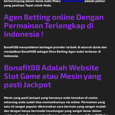
berkecimpung dalam dunia Judol Maka
Situs Bonafit88
adalah pilihan
yang pastinya Tepat untuk Anda.
Agen Betting online Dengan
Permainan Terlengkap di
Indonesia !
Bonafit88 menyediakan berbagai provider terbaik di seluruh dunia dan
menjadikan Bonafit88 sebagai Situs Betting Agen Judol terbesar di
Indonesia.
Bonafit88 Adalah Website
Slot Game atau Mesin yang
pasti Jackpot
Mesin yang pasti jackpot yang harusnya anda temukan di casino
sekarang anda sudah bisa memainkannya via online. Permainan yang
satu ini sangat populer dikarenakan cara bermain yang sangat mudah
dan dengan hanya bermodal keuntungan yang sangat besar dalam