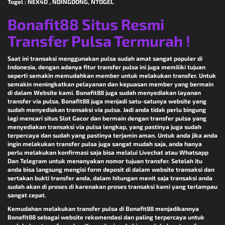
Togel : NEX4D , NDINGDONG, NTOGEL
Bonafit88 Situs Resmi
Transfer Pulsa Termurah !
Saat ini transaksi menggunakan pulsa sudah amat sangat populer di
Indonesia, dengan adanya fitur transfer pulsa ini juga memiliki tujuan
seperti semakin memudahkan member untuk melakukan transfer. Untuk
semakin meningkatkan pelayanan dan kepuasan member yang bermain
di dalam Website kami. Bonafit88 juga sudah menyediakan layanan
transfer via pulsa, Bonafit88 juga menjadi satu-satunya website yang
sudah menyediakan transaksi via pulsa. Jadi anda tidak perlu bingung
lagi mencari situs Slot Gacor dan bermain dengan transfer pulsa yang
menyediakan transaksi via pulsa lengkap, yang pastinya juga sudah
terpercaya dan sudah yang pastinya terjamin aman. Untuk anda jika anda
ingin melakukan transfer pulsa juga sangat mudah saja, anda hanya
perlu melakukan konfirmasi saja bisa melalui Livechat atau Whatsapp
Dan Telegram untuk menanyakan nomor tujuan transfer. Setelah itu
anda bisa langsung mengisi form deposit di dalam website transaksi dan
sertakan bukti transfer anda, dalam hitungan menit saja transaksi anda
sudah akan di proses di karenakan proses transaksi kami yang terlampau
sangat cepat.
Kemudahan melakukan transfer pulsa di Bonafit88 menjadikannya
Bonafit88 sebagai website rekomendasi dan paling terpercaya untuk