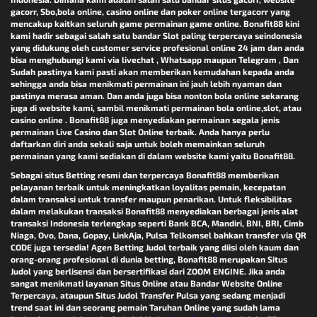
gacorr, Sbo,bola online, casino online dan poker online tergacorr yang
mencakup kaitkan seluruh game permainan game online. Bonafit88 kini
kami hadir sebagai salah satu bandar Slot paling terpercaya seindonesia
yang didukung oleh customer service profesional online 24 jam dan anda
bisa menghubungi kami via livechat , Whatsapp maupun Telegram , Dan
Sudah pastinya kami pasti akan memberikan kemudahan kepada anda
sehingga anda bisa menikmati permainan ini jauh lebih nyaman dan
pastinya merasa aman. Dan anda juga bisa nonton bola online sekarang
juga di website kami, sambil menikmati permainan bola online,slot, atau
casino online . Bonafit88 juga menyediakan permainan segala jenis
permainan Live Casino dan Slot Online terbaik. Anda hanya perlu
daftarkan diri anda sekali saja untuk boleh memainkan seluruh
permainan yang kami sediakan di dalam website kami yaitu Bonafit88.
Sebagai situs Betting resmi dan terpercaya Bonafit88 memberikan
pelayanan terbaik untuk meningkatkan loyalitas pemain, kecepatan
dalam transaksi untuk transfer maupun penarikan. Untuk fleksibilitas
dalam melakukan transaksi Bonafit88 menyediakan berbagai jenis alat
transaksi Indonesia terlengkap seperti Bank BCA, Mandiri, BNI, BRI, Cimb
Niaga, Ovo, Dana, Gopay, LinkAja, Pulsa Telkomsel bahkan transfer via QR
CODE juga tersedia! Agen Betting Judol terbaik yang diisi oleh kaum dan
orang-orang profesional di dunia betting, Bonafit88 merupakan Situs
Judol yang berlisensi dan bersertifikasi dari ZOOM ENGINE. Jika anda
sangat menikmati layanan Situs Online atau Bandar Website Online
Terpercaya, ataupun Situs Judol Transfer Pulsa yang sedang menjadi
trend saat ini dan seorang pemain Taruhan Online yang sudah lama