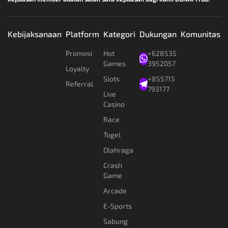
Kebijaksanaan
Platform
Kategori
Dukungan
Komunitas
Promosi
Hot
+628535
Games
3952057
Loyalty
Slots
+855715
Referral
793177
Live
Casino
Race
Togel
Olahraga
Crash
Game
Arcade
E-Sports
Sabung