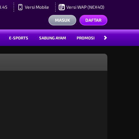
8.45
Versi Mobile
Versi WAP (NEX4D)
MASUK
DAFTAR
E-SPORTS
SABUNG AYAM
PROMOSI