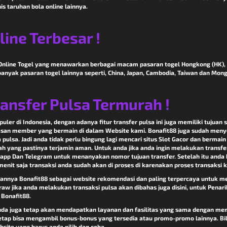
is taruhan bola online lainnya.
line Terbesar !
nline Togel yang menawarkan berbagai macam pasaran togel Hongkong (HK), S
 banyak pasaran togel lainnya seperti, China, Japan, Cambodia, Taiwan dan Mong
ransfer Pulsa Termurah !
puler di Indonesia, dengan adanya fitur transfer pulsa ini juga memiliki tu
an member yang bermain di dalam Website kami. Bonafit88 juga sudah menyed
ulsa. Jadi anda tidak perlu bingung lagi mencari situs Slot Gacor dan bermai
ah yang pastinya terjamin aman. Untuk anda jika anda ingin melakukan transfe
sapp Dan Telegram untuk menanyakan nomor tujuan transfer. Setelah itu anda 
menit saja transaksi anda sudah akan di proses di karenakan proses transaksi
annya Bonafit88 sebagai website rekomendasi dan paling terpercaya untuk me
aw jika anda melakukan transaksi pulsa akan dibahas juga disini, untuk Penar
 Bonafit88.
 anda juga tetap akan mendapatkan layanan dan fasilitas yang sama dengan m
etap bisa mengambil bonus-bonus yang tersedia atau promo-promo lainnya. B
ite yang harus anda pilih dan coba.