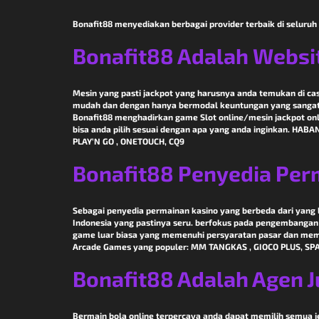
Bonafit88 menyediakan berbagai provider terbaik di seluruh 
Bonafit88 Adalah Websit
Mesin yang pasti jackpot yang harusnya anda temukan di ca
mudah dan dengan hanya bermodal keuntungan yang sangat 
Bonafit88 menghadirkan game Slot online/mesin jackpot onl
bisa anda pilih sesuai dengan apa yang anda inginkan. H
PLAY’N GO , ONETOUCH, CQ9
Bonafit88 Penyedia Perma
Sebagai penyedia permainan kasino yang berbeda dari yang 
Indonesia yang pastinya seru. berfokus pada pengembangan
game luar biasa yang memenuhi persyaratan pasar dan me
Arcade Games yang populer: MM TANGKAS , GIOCO PLUS, S
Bonafit88 Adalah Agen J
Bermain bola online terpercaya anda dapat memilih semua jen