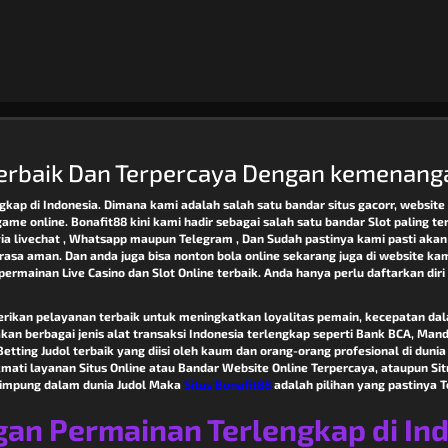
Terbaik Dan Terpercaya Dengan kemenangan
gkap di Indonesia. Dimana kami adalah salah satu bandar situs gacorr, website g
e online. Bonafit88 kini kami hadir sebagai salah satu bandar Slot paling t
 via livechat , Whatsapp maupun Telegram , Dan Sudah pastinya kami pasti a
asa aman. Dan anda juga bisa nonton bola online sekarang juga di website kami
permainan Live Casino dan Slot Online terbaik. Anda hanya perlu daftarkan di
erikan pelayanan terbaik untuk meningkatkan loyalitas pemain, kecepatan da
n berbagai jenis alat transaksi Indonesia terlengkap seperti Bank BCA, Mandir
tting Judol terbaik yang diisi oleh kaum dan orang-orang profesional di dunia
mati layanan Situs Online atau Bandar Website Online Terpercaya, ataupun Situ
cimpung dalam dunia Judol Maka
Situs Bonafit88
adalah pilihan yang pastinya 
gan Permainan Terlengkap di Ind