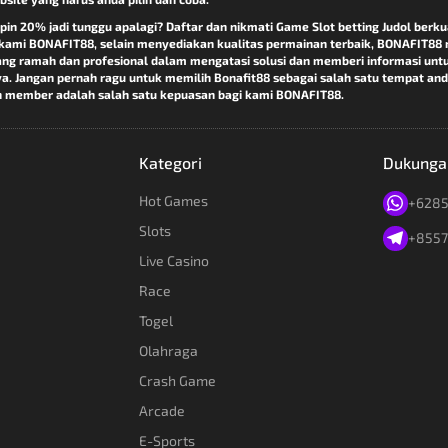
n 20% jadi tunggu apalagi? Daftar dan nikmati Game Slot betting Judol berk
i kami BONAFIT88, selain menyediakan kualitas permainan terbaik, BONAFIT8
yang ramah dan profesional dalam mengatasi solusi dan memberi informasi un
. Jangan pernah ragu untuk memilih Bonafit88 sebagai salah satu tempat and
 member adalah salah satu kepuasan bagi kami BONAFIT88.
Kategori
Dukunga
Hot Games
+6285
Slots
+8557
Live Casino
Race
Togel
Olahraga
Crash Game
Arcade
E-Sports