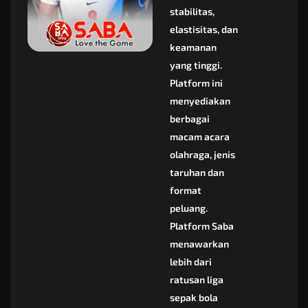
stabilitas,
elastisitas, dan
keamanan
yang tinggi.
Platform ini
menyediakan
berbagai
macam acara
olahraga, jenis
taruhan dan
format
peluang.
Platform Saba
menawarkan
lebih dari
ratusan liga
sepak bola