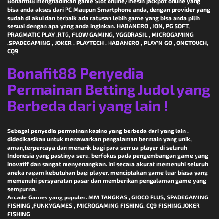
Bonafit88 menghadirkan game Slot online/mesin jackpot online yang
bisa anda akses dari PC Maupun Smartphone anda, dengan provider yang
sudah di akui dan terbaik ada ratusan lebih game yang bisa anda pilih
sesuai dengan apa yang anda inginkan. HABANERO , ION, PG SOFT,
PRAGMATIC PLAY ,RTG, FLOW GAMING, YGGDRASIL , MICROGAMING
,SPADEGAMING , JOKER , PLAYTECH , HABANERO , PLAY’N GO , ONETOUCH,
CQ9
Bonafit88 Penyedia
Permainan Betting Judol yang
Berbeda dari yang lain !
Sebagai penyedia permainan kasino yang berbeda dari yang lain ,
didedikasikan untuk menawarkan pengalaman bermain yang unik,
aman,terpercaya dan menarik bagi para semua player di seluruh
Indonesia yang pastinya seru. berfokus pada pengembangan game yang
inovatif dan sangat menyenangkan. ini secara akurat memenuhi seluruh
aneka ragam kebutuhan bagi player, menciptakan game luar biasa yang
memenuhi persyaratan pasar dan memberikan pengalaman game yang
sempurna.
Arcade Games yang populer: MM TANGKAS , GIOCO PLUS, SPADEGAMING
FISHING ,FUNKYGAMES , MICROGAMING FISHING, CQ9 FISHING,JOKER
FISHING