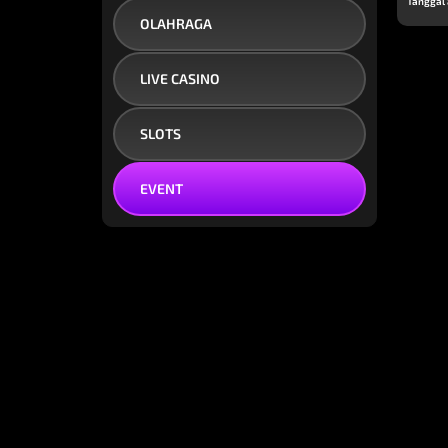
Tanggal 
OLAHRAGA
LIVE CASINO
SLOTS
EVENT