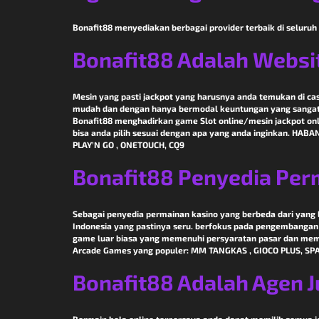
Bonafit88 menyediakan berbagai provider terbaik di seluruh 
Bonafit88 Adalah Websit
Mesin yang pasti jackpot yang harusnya anda temukan di ca
mudah dan dengan hanya bermodal keuntungan yang sangat 
Bonafit88 menghadirkan game Slot online/mesin jackpot onl
bisa anda pilih sesuai dengan apa yang anda inginkan. H
PLAY’N GO , ONETOUCH, CQ9
Bonafit88 Penyedia Perma
Sebagai penyedia permainan kasino yang berbeda dari yang 
Indonesia yang pastinya seru. berfokus pada pengembangan
game luar biasa yang memenuhi persyaratan pasar dan me
Arcade Games yang populer: MM TANGKAS , GIOCO PLUS, S
Bonafit88 Adalah Agen J
Bermain bola online terpercaya anda dapat memilih semua jen