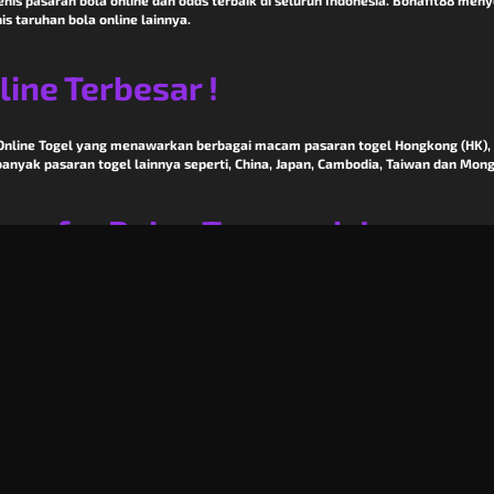
is taruhan bola online lainnya.
line Terbesar !
nline Togel yang menawarkan berbagai macam pasaran togel Hongkong (HK), S
 banyak pasaran togel lainnya seperti, China, Japan, Cambodia, Taiwan dan Mong
ransfer Pulsa Termurah !
puler di Indonesia, dengan adanya fitur transfer pulsa ini juga memiliki tu
an member yang bermain di dalam Website kami. Bonafit88 juga sudah menyed
ulsa. Jadi anda tidak perlu bingung lagi mencari situs Slot Gacor dan bermai
ah yang pastinya terjamin aman. Untuk anda jika anda ingin melakukan transfe
sapp Dan Telegram untuk menanyakan nomor tujuan transfer. Setelah itu anda 
menit saja transaksi anda sudah akan di proses di karenakan proses transaksi
annya Bonafit88 sebagai website rekomendasi dan paling terpercaya untuk me
aw jika anda melakukan transaksi pulsa akan dibahas juga disini, untuk Penar
 Bonafit88.
 anda juga tetap akan mendapatkan layanan dan fasilitas yang sama dengan m
etap bisa mengambil bonus-bonus yang tersedia atau promo-promo lainnya. B