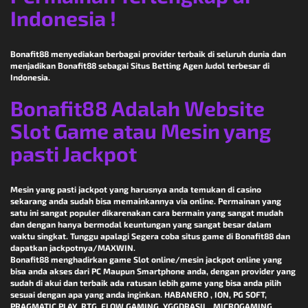
Indonesia !
Bonafit88 menyediakan berbagai provider terbaik di seluruh dunia dan
menjadikan Bonafit88 sebagai Situs Betting Agen Judol terbesar di
Indonesia.
Bonafit88 Adalah Website
Slot Game atau Mesin yang
pasti Jackpot
Mesin yang pasti jackpot yang harusnya anda temukan di casino
sekarang anda sudah bisa memainkannya via online. Permainan yang
satu ini sangat populer dikarenakan cara bermain yang sangat mudah
dan dengan hanya bermodal keuntungan yang sangat besar dalam
waktu singkat. Tunggu apalagi Segera coba situs game di Bonafit88 dan
dapatkan jackpotnya/MAXWIN.
Bonafit88 menghadirkan game Slot online/mesin jackpot online yang
bisa anda akses dari PC Maupun Smartphone anda, dengan provider yang
sudah di akui dan terbaik ada ratusan lebih game yang bisa anda pilih
sesuai dengan apa yang anda inginkan. HABANERO , ION, PG SOFT,
PRAGMATIC PLAY ,RTG, FLOW GAMING, YGGDRASIL , MICROGAMING