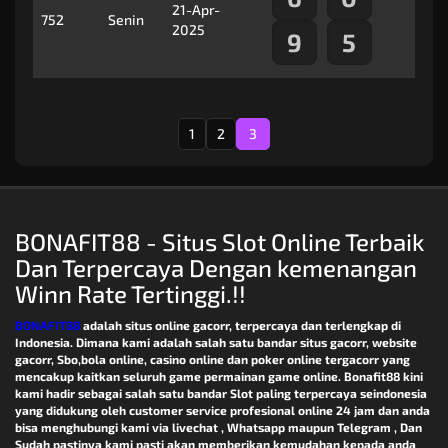
21-Apr-
752
Senin
2025
9
5
1
2
3
BONAFIT88 - Situs Slot Online Terbaik
Dan Terpercaya Dengan kemenangan
Winn Rate Tertinggi.!!
BONAFIT88
adalah situs online gacorr, terpercaya dan terlengkap di
Indonesia. Dimana kami adalah salah satu bandar situs gacorr, website
gacorr, Sbo,bola online, casino online dan poker online tergacorr yang
mencakup kaitkan seluruh game permainan game online. Bonafit88 kini
kami hadir sebagai salah satu bandar Slot paling terpercaya seindonesia
yang didukung oleh customer service profesional online 24 jam dan anda
bisa menghubungi kami via livechat , Whatsapp maupun Telegram , Dan
Sudah pastinya kami pasti akan memberikan kemudahan kepada anda