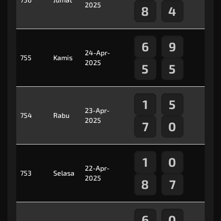
2025
8
4
6
9
24-Apr-
755
Kamis
2025
5
5
1
5
23-Apr-
754
Rabu
2025
7
0
1
0
22-Apr-
753
Selasa
2025
8
7
6
0