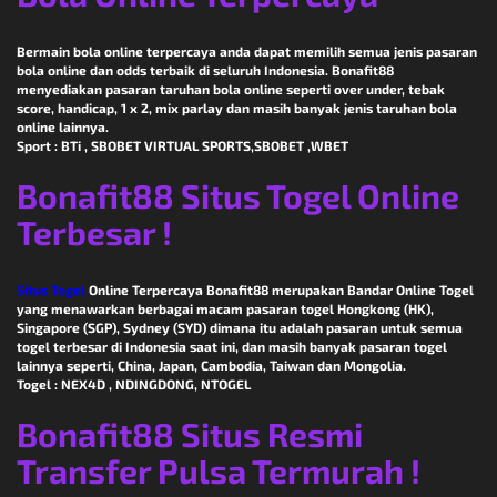
Bermain bola online terpercaya anda dapat memilih semua jenis pasaran
bola online dan odds terbaik di seluruh Indonesia. Bonafit88
menyediakan pasaran taruhan bola online seperti over under, tebak
score, handicap, 1 x 2, mix parlay dan masih banyak jenis taruhan bola
online lainnya.
Sport : BTi , SBOBET VIRTUAL SPORTS,SBOBET ,WBET
Bonafit88 Situs Togel Online
Terbesar !
Situs Togel
Online Terpercaya Bonafit88 merupakan Bandar Online Togel
yang menawarkan berbagai macam pasaran togel Hongkong (HK),
Singapore (SGP), Sydney (SYD) dimana itu adalah pasaran untuk semua
togel terbesar di Indonesia saat ini, dan masih banyak pasaran togel
lainnya seperti, China, Japan, Cambodia, Taiwan dan Mongolia.
Togel : NEX4D , NDINGDONG, NTOGEL
Bonafit88 Situs Resmi
Transfer Pulsa Termurah !