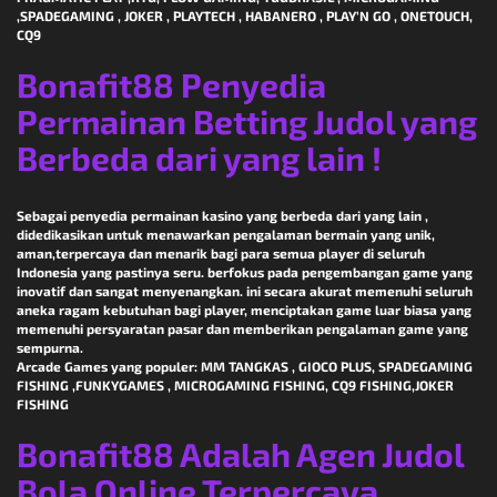
,SPADEGAMING , JOKER , PLAYTECH , HABANERO , PLAY’N GO , ONETOUCH,
CQ9
Bonafit88 Penyedia
Permainan Betting Judol yang
Berbeda dari yang lain !
Sebagai penyedia permainan kasino yang berbeda dari yang lain ,
didedikasikan untuk menawarkan pengalaman bermain yang unik,
aman,terpercaya dan menarik bagi para semua player di seluruh
Indonesia yang pastinya seru. berfokus pada pengembangan game yang
inovatif dan sangat menyenangkan. ini secara akurat memenuhi seluruh
aneka ragam kebutuhan bagi player, menciptakan game luar biasa yang
memenuhi persyaratan pasar dan memberikan pengalaman game yang
sempurna.
Arcade Games yang populer: MM TANGKAS , GIOCO PLUS, SPADEGAMING
FISHING ,FUNKYGAMES , MICROGAMING FISHING, CQ9 FISHING,JOKER
FISHING
Bonafit88 Adalah Agen Judol
Bola Online Terpercaya