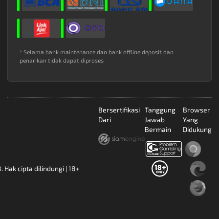
* Selama bank maintenance dan bank offline deposit dan
penarikan tidak dapat diproses
Bersertifikasi
Tanggung
Browser
Dari
Jawab
Yang
Bermain
Didukung
ak cipta dilindungi | 18+