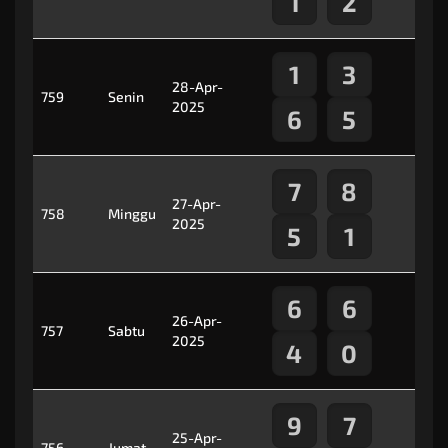
1
2
1
3
28-Apr-
759
Senin
2025
6
5
7
8
27-Apr-
758
Minggu
2025
5
1
6
6
26-Apr-
757
Sabtu
2025
4
0
9
7
25-Apr-
756
Jumat