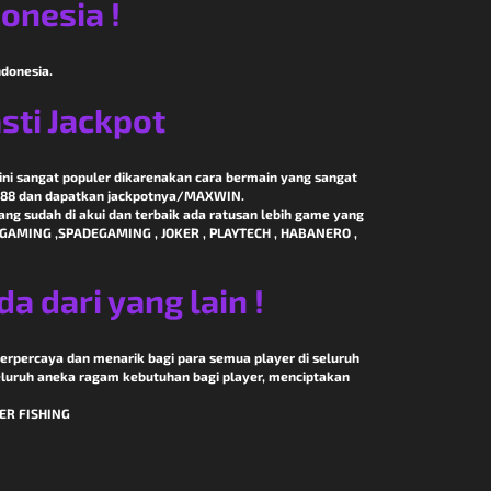
onesia !
ndonesia.
sti Jackpot
ini sangat populer dikarenakan cara bermain yang sangat
it88 dan dapatkan jackpotnya/MAXWIN.
ng sudah di akui dan terbaik ada ratusan lebih game yang
ROGAMING ,SPADEGAMING , JOKER , PLAYTECH , HABANERO ,
 dari yang lain !
erpercaya dan menarik bagi para semua player di seluruh
eluruh aneka ragam kebutuhan bagi player, menciptakan
ER FISHING