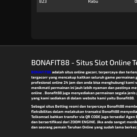
823
Rabu
0
BONAFIT88 - Situs Slot Online 
BONAFIT88
adalah situs online gacorr, terpercaya dan terlen
tergacorr yang mencakup kaitkan seluruh game permainan gam
profesional online 24 jam dan anda bisa menghubungi kami
menikmati permainan ini jauh lebih nyaman dan pastinya mer
online . Bonafit88 juga menyediakan permainan segala jenis 
yang kami sediakan di dalam website kami yaitu Bonafit88.
Sebagai situs Betting resmi dan terpercaya Bonafit88 memb
fleksibilitas dalam melakukan transaksi Bonafit88 menyediaka
Telkomsel bahkan transfer via QR CODE juga tersedia! Agen Be
dan bersertifikasi dari ZOOM ENGINE. Jika anda sangat menik
dan seorang pemain Taruhan Online yang sudah lama berke