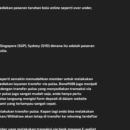
ediakan pasaran taruhan bola online seperti over under,
ingapore (SGP), Sydney (SYD) dimana itu adalah pasaran
olia.
juan seperti semakin memudahkan member untuk melakukan
iakan layanan transfer via pulsa, Bonafit88 juga menjadi
n dengan transfer pulsa yang menyediakan transaksi via
r pulsa juga sangat mudah saja, anda hanya perlu
bisa langsung mengisi form deposit di dalam website
 kami yang terlampau sangat cepat.
lakukan transfer pulsa. Kapan lagi anda bisa melakukan
ikan/Withdraw akan tetap di transfer ke rekening terdaftar
ember yang melakukan transaksi via bank maupun E-wallet