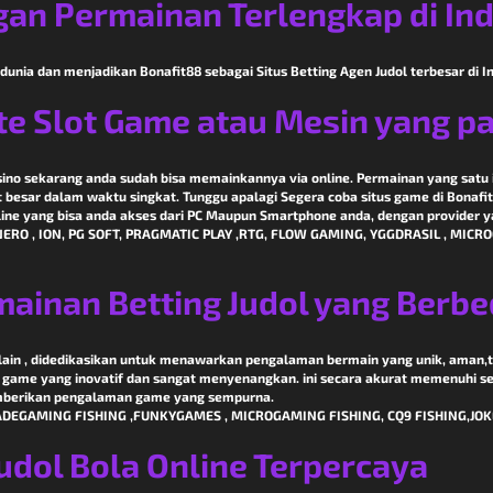
gan Permainan Terlengkap di Ind
dunia dan menjadikan Bonafit88 sebagai Situs Betting Agen Judol terbesar di I
e Slot Game atau Mesin yang pa
sino sekarang anda sudah bisa memainkannya via online. Permainan yang satu 
besar dalam waktu singkat. Tunggu apalagi Segera coba situs game di Bonaf
ine yang bisa anda akses dari PC Maupun Smartphone anda, dengan provider ya
ABANERO , ION, PG SOFT, PRAGMATIC PLAY ,RTG, FLOW GAMING, YGGDRASIL , MIC
inan Betting Judol yang Berbeda
lain , didedikasikan untuk menawarkan pengalaman bermain yang unik, aman,t
 game yang inovatif dan sangat menyenangkan. ini secara akurat memenuhi s
mberikan pengalaman game yang sempurna.
PADEGAMING FISHING ,FUNKYGAMES , MICROGAMING FISHING, CQ9 FISHING,JOK
udol Bola Online Terpercaya