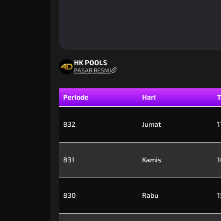
HK POOLS
PASAR RESMI
Periode
Hari
T
832
Jumat
1
831
Kamis
1
830
Rabu
1