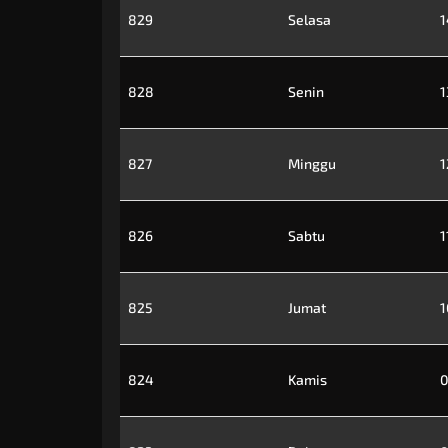
829
Selasa
1
828
Senin
1
827
Minggu
1
826
Sabtu
1
825
Jumat
1
824
Kamis
0