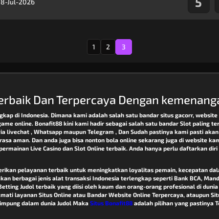
5
8-Jul-2026
1
2
3
Terbaik Dan Terpercaya Dengan kemenangan
gkap di Indonesia. Dimana kami adalah salah satu bandar situs gacorr, website g
e online. Bonafit88 kini kami hadir sebagai salah satu bandar Slot paling t
 via livechat , Whatsapp maupun Telegram , Dan Sudah pastinya kami pasti a
asa aman. Dan anda juga bisa nonton bola online sekarang juga di website kami
permainan Live Casino dan Slot Online terbaik. Anda hanya perlu daftarkan di
erikan pelayanan terbaik untuk meningkatkan loyalitas pemain, kecepatan da
n berbagai jenis alat transaksi Indonesia terlengkap seperti Bank BCA, Mandir
tting Judol terbaik yang diisi oleh kaum dan orang-orang profesional di dunia
mati layanan Situs Online atau Bandar Website Online Terpercaya, ataupun Situ
cimpung dalam dunia Judol Maka
Situs Bonafit88
adalah pilihan yang pastinya 