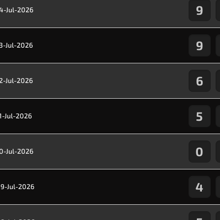
9
4-Jul-2026
9
3-Jul-2026
6
2-Jul-2026
5
1-Jul-2026
0
0-Jul-2026
4
9-Jul-2026