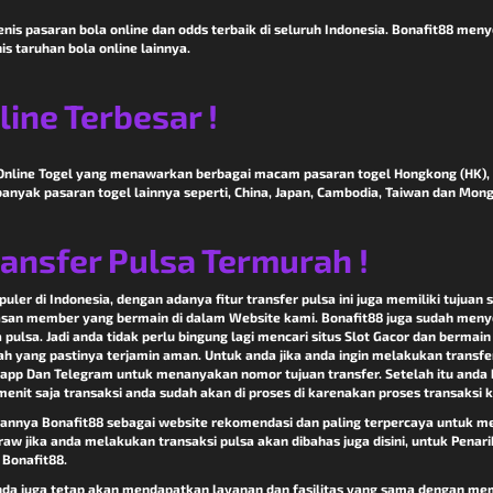
is pasaran bola online dan odds terbaik di seluruh Indonesia. Bonafit88 meny
is taruhan bola online lainnya.
line Terbesar !
nline Togel yang menawarkan berbagai macam pasaran togel Hongkong (HK), S
 banyak pasaran togel lainnya seperti, China, Japan, Cambodia, Taiwan dan Mong
ransfer Pulsa Termurah !
puler di Indonesia, dengan adanya fitur transfer pulsa ini juga memiliki tu
an member yang bermain di dalam Website kami. Bonafit88 juga sudah menyed
ulsa. Jadi anda tidak perlu bingung lagi mencari situs Slot Gacor dan bermai
ah yang pastinya terjamin aman. Untuk anda jika anda ingin melakukan transfe
sapp Dan Telegram untuk menanyakan nomor tujuan transfer. Setelah itu anda 
menit saja transaksi anda sudah akan di proses di karenakan proses transaksi
annya Bonafit88 sebagai website rekomendasi dan paling terpercaya untuk me
aw jika anda melakukan transaksi pulsa akan dibahas juga disini, untuk Penar
 Bonafit88.
 anda juga tetap akan mendapatkan layanan dan fasilitas yang sama dengan m