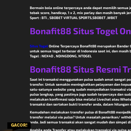
Bermain bola online terpercaya anda dapat memilih semua jen
tebak score, handicap, 1 x 2, mix parlay dan masih banyak jen
Sport : BTi , SBOBET VIRTUAL SPORTS,SBOBET ,WBET
Bonafit88 Situs Togel On
Situs Togel
Online Terpercaya Bonafit88 merupakan Bandar O
untuk semua togel terbesar di Indonesia saat ini, dan masih
Togel : NEX4D , NDINGDONG, NTOGEL
Bonafit88 Situs Resmi T
Saat ini transaksi menggunakan pulsa sudah amat sangat po
transfer. Untuk semakin meningkatkan pelayanan dan kepuas
satu-satunya website yang sudah menyediakan transaksi via p
pulsa lengkap, yang pastinya juga sudah terpercaya dan sud
melakukan konfirmasi saja bisa melalui Livechat atau What
transaksi dan sertakan bukti transfer anda, dalam hitungan 
Kemudahan melakukan transfer pulsa di Bonafit88 menjadik
transfer melalui via pulsa? Untuk masalah penarikan/ withdr
anda. Jadi semua transaksi akan sangat mudah dan simpel di
GACOR!
Apabila anda Transfer atau melakukan transaksi via pulsa