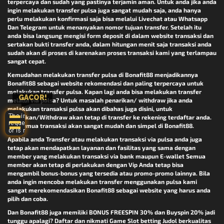
terpercaya dan sudah yang pastinya terjamin aman. Untuk anda jika anda
ingin melakukan transfer pulsa juga sangat mudah saja, anda hanya
perlu melakukan konfirmasi saja bisa melalui Livechat atau Whatsapp
Dan Telegram untuk menanyakan nomor tujuan transfer. Setelah itu
anda bisa langsung mengisi form deposit di dalam website transaksi dan
sertakan bukti transfer anda, dalam hitungan menit saja transaksi anda
sudah akan di proses di karenakan proses transaksi kami yang terlampau
sangat cepat.
Kemudahan melakukan transfer pulsa di Bonafit88 menjadikannya
Bonafit88 sebagai website rekomendasi dan paling terpercaya untuk
melakukan transfer pulsa. Kapan lagi anda bisa melakukan transfer
GACOR!
melalui via pulsa? Untuk masalah penarikan/ withdraw jika anda
melakukan transaksi pulsa akan dibahas juga disini, untuk
Penarikan/Withdraw akan tetap di transfer ke rekening terdaftar anda.
Jadi semua transaksi akan sangat mudah dan simpel di Bonafit88.
Apabila anda Transfer atau melakukan transaksi via pulsa anda juga
tetap akan mendapatkan layanan dan fasilitas yang sama dengan
member yang melakukan transaksi via bank maupun E-wallet Semua
member akan tetap di perlakukan dengan Vip Anda tetap bisa
mengambil bonus-bonus yang tersedia atau promo-promo lainnya. Bila
anda ingin mencoba melakukan transfer menggunakan pulsa kami
sangat merekomendasikan Bonafit88 sebagai website yang harus anda
pilih dan coba.
Dan Bonafit88 juga memiliki BONUS FREESPIN 30% dan Buyspin 20% jadi
tunggu apalagi? Daftar dan nikmati Game Slot betting Judol berkualitas