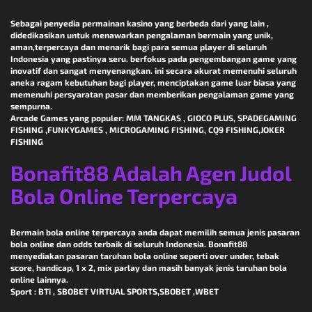
Sebagai penyedia permainan kasino yang berbeda dari yang lain ,
didedikasikan untuk menawarkan pengalaman bermain yang unik,
aman,terpercaya dan menarik bagi para semua player di seluruh
Indonesia yang pastinya seru. berfokus pada pengembangan game yang
inovatif dan sangat menyenangkan. ini secara akurat memenuhi seluruh
aneka ragam kebutuhan bagi player, menciptakan game luar biasa yang
memenuhi persyaratan pasar dan memberikan pengalaman game yang
sempurna.
Arcade Games yang populer: MM TANGKAS , GIOCO PLUS, SPADEGAMING
FISHING ,FUNKYGAMES , MICROGAMING FISHING, CQ9 FISHING,JOKER
FISHING
Bonafit88 Adalah Agen Judol
Bola Online Terpercaya
Bermain bola online terpercaya anda dapat memilih semua jenis pasaran
bola online dan odds terbaik di seluruh Indonesia. Bonafit88
menyediakan pasaran taruhan bola online seperti over under, tebak
score, handicap, 1 x 2, mix parlay dan masih banyak jenis taruhan bola
online lainnya.
Sport : BTi , SBOBET VIRTUAL SPORTS,SBOBET ,WBET