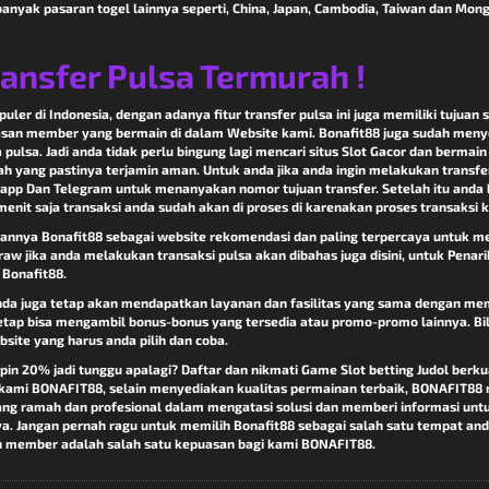
 banyak pasaran togel lainnya seperti, China, Japan, Cambodia, Taiwan dan Mong
ransfer Pulsa Termurah !
puler di Indonesia, dengan adanya fitur transfer pulsa ini juga memiliki tu
an member yang bermain di dalam Website kami. Bonafit88 juga sudah menyed
ulsa. Jadi anda tidak perlu bingung lagi mencari situs Slot Gacor dan bermai
ah yang pastinya terjamin aman. Untuk anda jika anda ingin melakukan transfe
sapp Dan Telegram untuk menanyakan nomor tujuan transfer. Setelah itu anda 
menit saja transaksi anda sudah akan di proses di karenakan proses transaksi
annya Bonafit88 sebagai website rekomendasi dan paling terpercaya untuk me
aw jika anda melakukan transaksi pulsa akan dibahas juga disini, untuk Penar
 Bonafit88.
 anda juga tetap akan mendapatkan layanan dan fasilitas yang sama dengan m
etap bisa mengambil bonus-bonus yang tersedia atau promo-promo lainnya. B
ite yang harus anda pilih dan coba.
n 20% jadi tunggu apalagi? Daftar dan nikmati Game Slot betting Judol berk
i kami BONAFIT88, selain menyediakan kualitas permainan terbaik, BONAFIT8
yang ramah dan profesional dalam mengatasi solusi dan memberi informasi un
. Jangan pernah ragu untuk memilih Bonafit88 sebagai salah satu tempat and
 member adalah salah satu kepuasan bagi kami BONAFIT88.