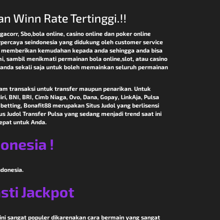
 Winn Rate Tertinggi.!!
acorr, Sbo,bola online, casino online dan poker online
erpercaya seindonesia yang didukung oleh customer service
kan memberikan kemudahan kepada anda sehingga anda bisa
, sambil menikmati permainan bola online,slot, atau casino
ri anda sekali saja untuk boleh memainkan seluruh permainan
lam transaksi untuk transfer maupun penarikan. Untuk
i, BNI, BRI, Cimb Niaga, Ovo, Dana, Gopay, LinkAja, Pulsa
 betting, Bonafit88 merupakan Situs Judol yang berlisensi
s Judol Transfer Pulsa yang sedang menjadi trend saat ini
Tepat untuk Anda.
onesia !
ndonesia.
sti Jackpot
ini sangat populer dikarenakan cara bermain yang sangat