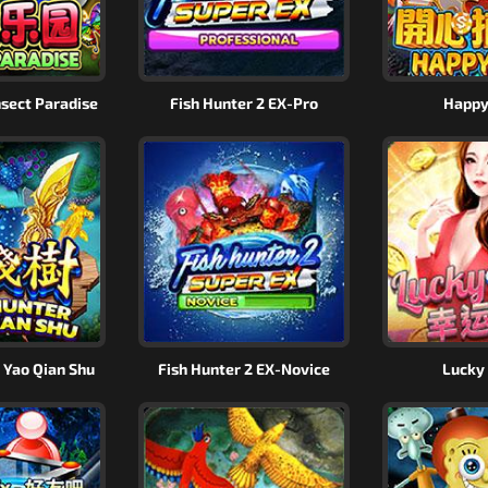
nsect Paradise
Fish Hunter 2 EX-Pro
Happy 
 Yao Qian Shu
Fish Hunter 2 EX-Novice
Lucky