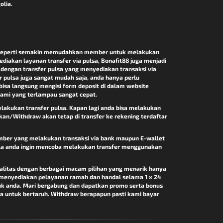
olia.
juan seperti semakin memudahkan member untuk melakukan
iakan layanan transfer via pulsa, Bonafit88 juga menjadi
n dengan transfer pulsa yang menyediakan transaksi via
r pulsa juga sangat mudah saja, anda hanya perlu
bisa langsung mengisi form deposit di dalam website
 kami yang terlampau sangat cepat.
lakukan transfer pulsa. Kapan lagi anda bisa melakukan
ikan/Withdraw akan tetap di transfer ke rekening terdaftar
ember yang melakukan transaksi via bank maupun E-wallet
ila anda ingin mencoba melakukan transfer menggunakan
ualitas dengan berbagai macam pilihan yang menarik hanya
8 menyediakan pelayanan ramah dan handal selama 1 x 24
tuk anda. Mari bergabung dan dapatkan promo serta bonus
a untuk bertaruh. Withdraw berapapun pasti kami bayar