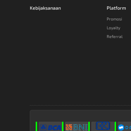
Kebijaksanaan
Platform
Promosi
Loyalty
Referral