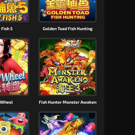
Fish 5
Golden Toad Fish Hunting
 Wheel
Fish Hunter Monster Awaken