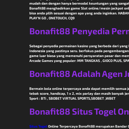
mudah dan dengan hanya bermodal keuntungan yang sangat 
Bonafit88 menghadirkan game Slot online/mesin jackpot onl
bisa anda pilih sesuai dengan apa yang anda inginkan. H
PLAY’N GO , ONETOUCH, CQ9
Bonafit88 Penyedia Perma
Sebagai penyedia permainan kasino yang berbeda dari yang 
Indonesia yang pastinya seru. berfokus pada pengembangan
game luar biasa yang memenuhi persyaratan pasar dan me
Arcade Games yang populer: MM TANGKAS , GIOCO PLUS, S
Bonafit88 Adalah Agen J
Bermain bola online terpercaya anda dapat memilih semua jen
tebak score, handicap, 1 x 2, mix parlay dan masih banyak jen
Sport : BTi , SBOBET VIRTUAL SPORTS,SBOBET ,WBET
Bonafit88 Situs Togel On
Situs Togel
Online Terpercaya Bonafit88 merupakan Bandar O