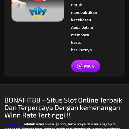
untuk
membuktikan
kecekatan
Anda dalam
membaca
kartu
berikutnya.
MAIN
BONAFIT88 - Situs Slot Online Terbaik
Dan Terpercaya Dengan kemenangan
Winn Rate Tertinggi.!!
BONAFIT88
adalah situs online gacorr, terpercaya dan terlengkap di
Indonesia. Dimana kami adalah salah satu bandar situs gacorr, website