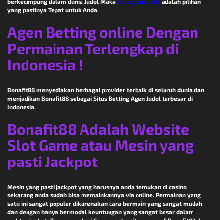
berkecimpung dalam dunia Judol Maka
Situs Bonafit88
adalah pilihan
yang pastinya Tepat untuk Anda.
Agen Betting online Dengan
Permainan Terlengkap di
Indonesia !
Bonafit88 menyediakan berbagai provider terbaik di seluruh dunia dan
menjadikan Bonafit88 sebagai Situs Betting Agen Judol terbesar di
Indonesia.
Bonafit88 Adalah Website
Slot Game atau Mesin yang
pasti Jackpot
Mesin yang pasti jackpot yang harusnya anda temukan di casino
sekarang anda sudah bisa memainkannya via online. Permainan yang
satu ini sangat populer dikarenakan cara bermain yang sangat mudah
dan dengan hanya bermodal keuntungan yang sangat besar dalam