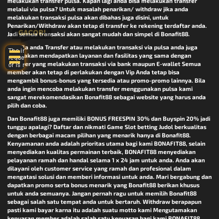
melakukan transfer pulsa. Kapan lagi anda bisa melakukan transfer
melalui via pulsa? Untuk masalah penarikan/ withdraw jika anda
melakukan transaksi pulsa akan dibahas juga disini, untuk
Penarikan/Withdraw akan tetap di transfer ke rekening terdaftar anda.
GACOR!
Jadi semua transaksi akan sangat mudah dan simpel di Bonafit88.
Apabila anda Transfer atau melakukan transaksi via pulsa anda juga
tetap akan mendapatkan layanan dan fasilitas yang sama dengan
member yang melakukan transaksi via bank maupun E-wallet Semua
member akan tetap di perlakukan dengan Vip Anda tetap bisa
mengambil bonus-bonus yang tersedia atau promo-promo lainnya. Bila
anda ingin mencoba melakukan transfer menggunakan pulsa kami
sangat merekomendasikan Bonafit88 sebagai website yang harus anda
pilih dan coba.
Dan Bonafit88 juga memiliki BONUS FREESPIN 30% dan Buyspin 20% jadi
tunggu apalagi? Daftar dan nikmati Game Slot betting Judol berkualitas
dengan berbagai macam pilihan yang menarik hanya di Bonafit88.
Kenyamanan anda adalah prioritas utama bagi kami BONAFIT88, selain
menyediakan kualitas permainan terbaik, BONAFIT88 menyediakan
pelayanan ramah dan handal selama 1 x 24 jam untuk anda. Anda akan
dilayani oleh customer service yang ramah dan profesional dalam
mengatasi solusi dan memberi informasi untuk anda. Mari bergabung dan
dapatkan promo serta bonus menarik yang Bonafit88 berikan khusus
untuk anda semuanya. Jangan pernah ragu untuk memilih Bonafit88
sebagai salah satu tempat anda untuk bertaruh. Withdraw berapapun
pasti kami bayar karna itu adalah suatu motto kami Mengutamakan
kepuasan member adalah salah satu kepuasan bagi kami BONAFIT88.