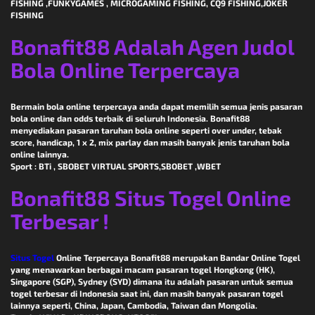
FISHING ,FUNKYGAMES , MICROGAMING FISHING, CQ9 FISHING,JOKER
FISHING
Bonafit88 Adalah Agen Judol
Bola Online Terpercaya
Bermain bola online terpercaya anda dapat memilih semua jenis pasaran
bola online dan odds terbaik di seluruh Indonesia. Bonafit88
menyediakan pasaran taruhan bola online seperti over under, tebak
score, handicap, 1 x 2, mix parlay dan masih banyak jenis taruhan bola
online lainnya.
Sport : BTi , SBOBET VIRTUAL SPORTS,SBOBET ,WBET
Bonafit88 Situs Togel Online
Terbesar !
Situs Togel
Online Terpercaya Bonafit88 merupakan Bandar Online Togel
yang menawarkan berbagai macam pasaran togel Hongkong (HK),
Singapore (SGP), Sydney (SYD) dimana itu adalah pasaran untuk semua
togel terbesar di Indonesia saat ini, dan masih banyak pasaran togel
lainnya seperti, China, Japan, Cambodia, Taiwan dan Mongolia.