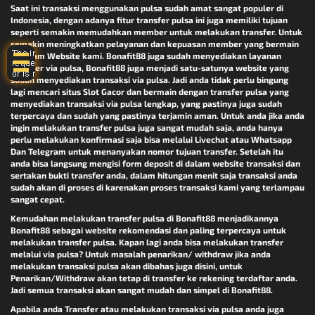
Saat ini transaksi menggunakan pulsa sudah amat sangat populer di
Indonesia, dengan adanya fitur transfer pulsa ini juga memiliki tujuan
GACOR!
seperti semakin memudahkan member untuk melakukan transfer. Untuk
semakin meningkatkan pelayanan dan kepuasan member yang bermain
di dalam Website kami. Bonafit88 juga sudah menyediakan layanan
transfer via pulsa, Bonafit88 juga menjadi satu-satunya website yang
sudah menyediakan transaksi via pulsa. Jadi anda tidak perlu bingung
lagi mencari situs Slot Gacor dan bermain dengan transfer pulsa yang
menyediakan transaksi via pulsa lengkap, yang pastinya juga sudah
terpercaya dan sudah yang pastinya terjamin aman. Untuk anda jika anda
ingin melakukan transfer pulsa juga sangat mudah saja, anda hanya
perlu melakukan konfirmasi saja bisa melalui Livechat atau Whatsapp
Dan Telegram untuk menanyakan nomor tujuan transfer. Setelah itu
anda bisa langsung mengisi form deposit di dalam website transaksi dan
sertakan bukti transfer anda, dalam hitungan menit saja transaksi anda
sudah akan di proses di karenakan proses transaksi kami yang terlampau
sangat cepat.
Kemudahan melakukan transfer pulsa di Bonafit88 menjadikannya
Bonafit88 sebagai website rekomendasi dan paling terpercaya untuk
melakukan transfer pulsa. Kapan lagi anda bisa melakukan transfer
melalui via pulsa? Untuk masalah penarikan/ withdraw jika anda
melakukan transaksi pulsa akan dibahas juga disini, untuk
Penarikan/Withdraw akan tetap di transfer ke rekening terdaftar anda.
Jadi semua transaksi akan sangat mudah dan simpel di Bonafit88.
Apabila anda Transfer atau melakukan transaksi via pulsa anda juga