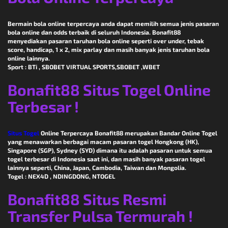
Bermain bola online terpercaya anda dapat memilih semua jenis pasaran
bola online dan odds terbaik di seluruh Indonesia. Bonafit88
menyediakan pasaran taruhan bola online seperti over under, tebak
score, handicap, 1 x 2, mix parlay dan masih banyak jenis taruhan bola
online lainnya.
Sport : BTi , SBOBET VIRTUAL SPORTS,SBOBET ,WBET
Bonafit88 Situs Togel Online
Terbesar !
Situs Togel
Online Terpercaya Bonafit88 merupakan Bandar Online Togel
yang menawarkan berbagai macam pasaran togel Hongkong (HK),
Singapore (SGP), Sydney (SYD) dimana itu adalah pasaran untuk semua
togel terbesar di Indonesia saat ini, dan masih banyak pasaran togel
lainnya seperti, China, Japan, Cambodia, Taiwan dan Mongolia.
Togel : NEX4D , NDINGDONG, NTOGEL
Bonafit88 Situs Resmi
Transfer Pulsa Termurah !