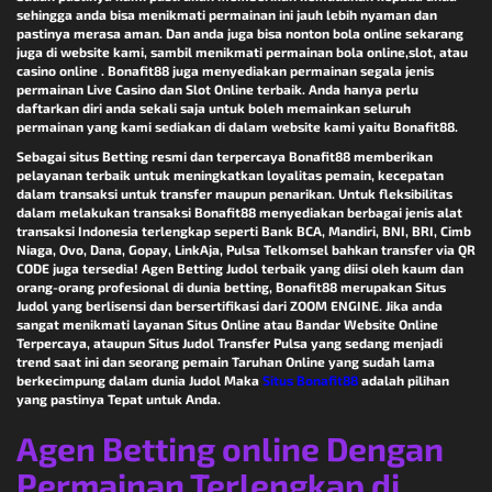
sehingga anda bisa menikmati permainan ini jauh lebih nyaman dan
pastinya merasa aman. Dan anda juga bisa nonton bola online sekarang
juga di website kami, sambil menikmati permainan bola online,slot, atau
casino online . Bonafit88 juga menyediakan permainan segala jenis
permainan Live Casino dan Slot Online terbaik. Anda hanya perlu
daftarkan diri anda sekali saja untuk boleh memainkan seluruh
permainan yang kami sediakan di dalam website kami yaitu Bonafit88.
Sebagai situs Betting resmi dan terpercaya Bonafit88 memberikan
pelayanan terbaik untuk meningkatkan loyalitas pemain, kecepatan
dalam transaksi untuk transfer maupun penarikan. Untuk fleksibilitas
dalam melakukan transaksi Bonafit88 menyediakan berbagai jenis alat
transaksi Indonesia terlengkap seperti Bank BCA, Mandiri, BNI, BRI, Cimb
Niaga, Ovo, Dana, Gopay, LinkAja, Pulsa Telkomsel bahkan transfer via QR
CODE juga tersedia! Agen Betting Judol terbaik yang diisi oleh kaum dan
orang-orang profesional di dunia betting, Bonafit88 merupakan Situs
Judol yang berlisensi dan bersertifikasi dari ZOOM ENGINE. Jika anda
sangat menikmati layanan Situs Online atau Bandar Website Online
Terpercaya, ataupun Situs Judol Transfer Pulsa yang sedang menjadi
trend saat ini dan seorang pemain Taruhan Online yang sudah lama
berkecimpung dalam dunia Judol Maka
Situs Bonafit88
adalah pilihan
yang pastinya Tepat untuk Anda.
Agen Betting online Dengan
Permainan Terlengkap di