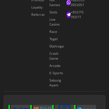
Games
3952057
Loyalty
Slots
+855715
Referral
793177
Live
Casino
Race
Togel
Olahraga
Crash
Game
Arcade
E-Sports
Sabung
Ayam