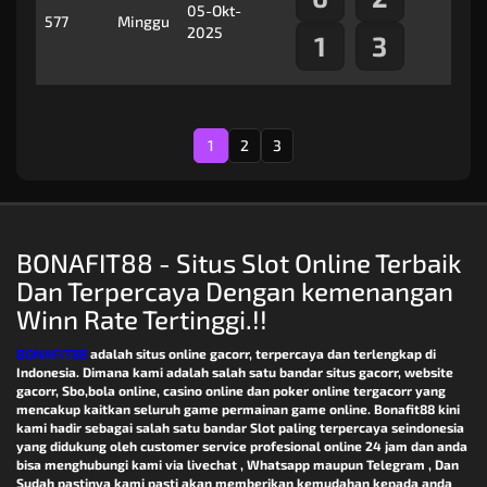
05-Okt-
577
Minggu
2025
1
3
1
2
3
BONAFIT88 - Situs Slot Online Terbaik
Dan Terpercaya Dengan kemenangan
Winn Rate Tertinggi.!!
BONAFIT88
adalah situs online gacorr, terpercaya dan terlengkap di
Indonesia. Dimana kami adalah salah satu bandar situs gacorr, website
gacorr, Sbo,bola online, casino online dan poker online tergacorr yang
mencakup kaitkan seluruh game permainan game online. Bonafit88 kini
kami hadir sebagai salah satu bandar Slot paling terpercaya seindonesia
yang didukung oleh customer service profesional online 24 jam dan anda
bisa menghubungi kami via livechat , Whatsapp maupun Telegram , Dan
Sudah pastinya kami pasti akan memberikan kemudahan kepada anda