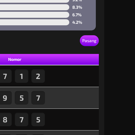
8.3%
6.7%
4.2%
Pasang
Nomor
7
1
2
9
5
7
8
7
5