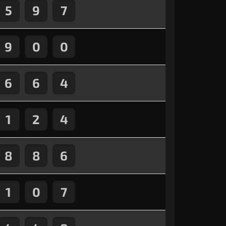
5
9
7
9
0
0
6
6
4
1
2
4
8
8
6
1
0
7