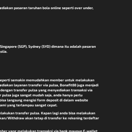
ediakan pasaran taruhan bola online seperti over under,
ingapore (SGP), Sydney (SYD) dimana itu adalah pasaran
olia.
juan seperti semakin memudahkan member untuk melakukan
iakan layanan transfer via pulsa, Bonafit88 juga menjadi
n dengan transfer pulsa yang menyediakan transaksi via
r pulsa juga sangat mudah saja, anda hanya perlu
bisa langsung mengisi form deposit di dalam website
 kami yang terlampau sangat cepat.
lakukan transfer pulsa. Kapan lagi anda bisa melakukan
ikan/Withdraw akan tetap di transfer ke rekening terdaftar
ember yang melakukan transaksi via bank maupun E-wallet