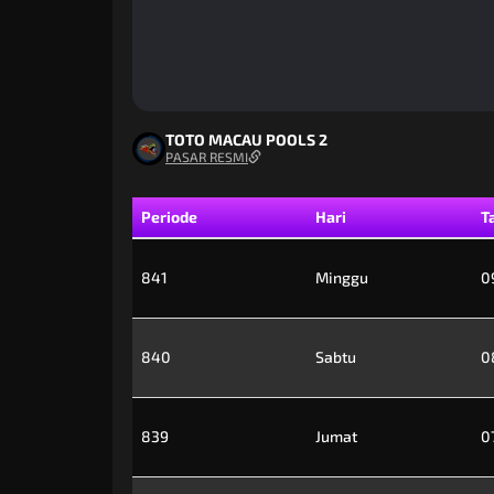
TOTO MACAU POOLS 2
PASAR RESMI
Periode
Hari
T
841
Minggu
0
840
Sabtu
0
839
Jumat
0