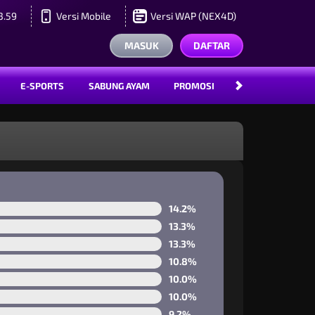
3.59
Versi Mobile
Versi WAP (NEX4D)
MASUK
DAFTAR
E-SPORTS
SABUNG AYAM
PROMOSI
14.2%
13.3%
13.3%
10.8%
10.0%
10.0%
9.2%