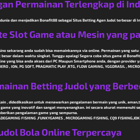
gan Permainan Terlengkap di Ind
dunia dan menjadikan Bonafit88 sebagai Situs Betting Agen Judol terbesar di I
e Slot Game atau Mesin yang pa
sino sekarang anda sudah bisa memainkannya via online. Permainan yang satu 
besar dalam waktu singkat. Tunggu apalagi Segera coba situs game di Bonaf
ine yang bisa anda akses dari PC Maupun Smartphone anda, dengan provider ya
ABANERO , ION, PG SOFT, PRAGMATIC PLAY ,RTG, FLOW GAMING, YGGDRASIL , MIC
inan Betting Judol yang Berbeda
lain , didedikasikan untuk menawarkan pengalaman bermain yang unik, aman,t
 game yang inovatif dan sangat menyenangkan. ini secara akurat memenuhi s
mberikan pengalaman game yang sempurna.
PADEGAMING FISHING ,FUNKYGAMES , MICROGAMING FISHING, CQ9 FISHING,JOK
udol Bola Online Terpercaya