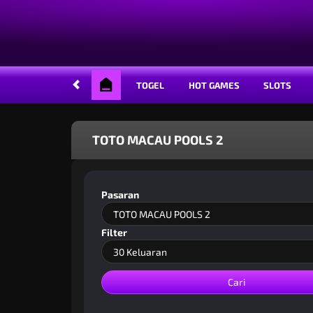
TOGEL
HOT GAMES
SLOTS
TOTO MACAU POOLS 2
Pasaran
Filter
Cari