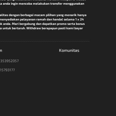
ila anda ingin mencoba melakukan transfer menggunakan
ualitas dengan berbagai macam pilihan yang menarik hanya
8 menyediakan pelayanan ramah dan handal selama 1 x 24
tuk anda. Mari bergabung dan dapatkan promo serta bonus
a untuk bertaruh. Withdraw berapapun pasti kami bayar
n
Komunitas
353952057
15793177