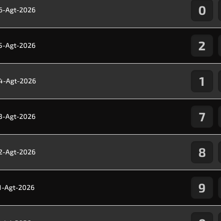
0
6-Agt-2026
2
5-Agt-2026
1
4-Agt-2026
7
3-Agt-2026
8
2-Agt-2026
9
1-Agt-2026