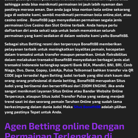
sehingga anda bisa menikmati permainan ini jauh lebih nyaman dan
pastinya merasa aman. Dan anda juga bisa nonton bola online sekarang
juga di website kami, sambil menikmati permainan bola online,slot, atau
casino online . Bonafit88 juga menyediakan permainan segala jenis
permainan Live Casino dan Slot Online terbaik. Anda hanya perlu
daftarkan diri anda sekali saja untuk boleh memainkan seluruh
permainan yang kami sediakan di dalam website kami yaitu Bonafit88.
Sebagai situs Betting resmi dan terpercaya Bonafit88 memberikan
pelayanan terbaik untuk meningkatkan loyalitas pemain, kecepatan
dalam transaksi untuk transfer maupun penarikan. Untuk fleksibilitas
dalam melakukan transaksi Bonafit88 menyediakan berbagai jenis alat
transaksi Indonesia terlengkap seperti Bank BCA, Mandiri, BNI, BRI, Cimb
Niaga, Ovo, Dana, Gopay, LinkAja, Pulsa Telkomsel bahkan transfer via QR
CODE juga tersedia! Agen Betting Judol terbaik yang diisi oleh kaum dan
orang-orang profesional di dunia betting, Bonafit88 merupakan Situs
Judol yang berlisensi dan bersertifikasi dari ZOOM ENGINE. Jika anda
sangat menikmati layanan Situs Online atau Bandar Website Online
Terpercaya, ataupun Situs Judol Transfer Pulsa yang sedang menjadi
trend saat ini dan seorang pemain Taruhan Online yang sudah lama
berkecimpung dalam dunia Judol Maka
Situs Bonafit88
adalah pilihan
yang pastinya Tepat untuk Anda.
Agen Betting online Dengan
Permainan Terlengkap di