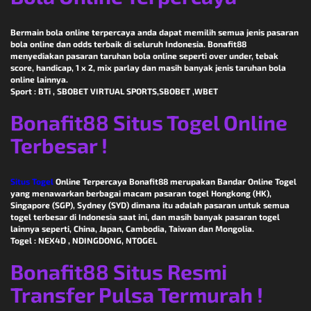
Bermain bola online terpercaya anda dapat memilih semua jenis pasaran
bola online dan odds terbaik di seluruh Indonesia. Bonafit88
menyediakan pasaran taruhan bola online seperti over under, tebak
score, handicap, 1 x 2, mix parlay dan masih banyak jenis taruhan bola
online lainnya.
Sport : BTi , SBOBET VIRTUAL SPORTS,SBOBET ,WBET
Bonafit88 Situs Togel Online
Terbesar !
Situs Togel
Online Terpercaya Bonafit88 merupakan Bandar Online Togel
yang menawarkan berbagai macam pasaran togel Hongkong (HK),
Singapore (SGP), Sydney (SYD) dimana itu adalah pasaran untuk semua
togel terbesar di Indonesia saat ini, dan masih banyak pasaran togel
lainnya seperti, China, Japan, Cambodia, Taiwan dan Mongolia.
Togel : NEX4D , NDINGDONG, NTOGEL
Bonafit88 Situs Resmi
Transfer Pulsa Termurah !